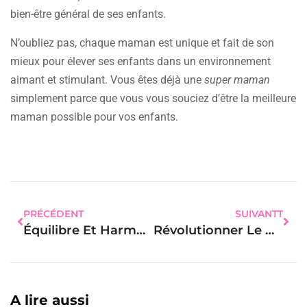
bien-être général de ses enfants.
N’oubliez pas, chaque maman est unique et fait de son
mieux pour élever ses enfants dans un environnement
aimant et stimulant. Vous êtes déjà une
super maman
simplement parce que vous vous souciez d’être la meilleure
maman possible pour vos enfants.
PRÉCÉDENT
SUIVANTT
Équilibre Et Harmonie : Secrets D’une Vie De Famille Épanouie Pour Les Femmes
Révolutionner Le Quotidien Familial : Astuces Surprenantes Pour Les Femmes Actives
A lire aussi