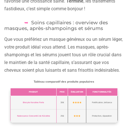
favorise une croissance saine.
Terminé
, les traitements
fastidieux, c’est simple comme bonjour !
Soins capillaires : overview des
masques, après-shampoings et sérums
Que vous préfériez un masque généreux ou un sérum léger,
votre produit idéal vous attend. Les masques, après-
shampoings et les sérums jouent tous un rôle crucial dans
le maintien de la santé capillaire, s’assurant que vos
cheveux soient plus luisants et sans frisottis indésirables.
Tableau comparatif des produits populaires
PRODUIT
PRIX
ÉVALUATION
FONCTIONNALITÉS
Biocyte Keratine Forte
30€
Fortification, brillance
Natessance Concentré de Kératine
25€
Protection, réparation