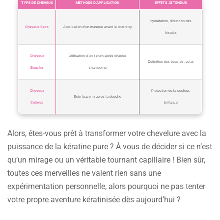
TYPE DE CHEVEUX
MÉTHODE D’APPLICATION
EFFETS ATTENDUS
Hydratation, réduction des
Cheveux Secs
Application d’un masque avant le brushing
frisottis
Cheveux
Utilisation d’un sérum après chaque
Définition des boucles, éclat
Bouclés
shampoing
Cheveux
Protection de la couleur,
Soin leave-in après la douche
Colorés
brillance
Alors, êtes-vous prêt à transformer votre chevelure avec la
puissance de la kératine pure ? À vous de décider si ce n’est
qu’un mirage ou un véritable tournant capillaire ! Bien sûr,
toutes ces merveilles ne valent rien sans une
expérimentation personnelle, alors pourquoi ne pas tenter
votre propre aventure kératinisée dès aujourd’hui ?