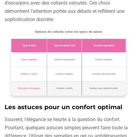
d’escarpins avec des collants veloutés. Ces choix
démontrent l’attention portée aux détails et reflètent une
sophistication discrète.
Options de collants selon les types de talons
Type de talon
Type de collant idéal
Occasion appropriée
Talons aiguilles
Collants transparents
Soirées habillées
Bottines à talons
Collants opaques
Journées décontractées
Escarpins classiques
Collants à motifs
Rendez-vous professionnels
Les astuces pour un confort optimal
Souvent, l’élégance se heurte à la question du confort.
Pourtant, quelques astuces simples peuvent faire toute la
différence. Utiliser des semelles en gel ou antidérapantes